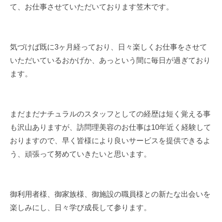
て、お仕事させていただいております笠木です。
t
u
r
a
気づけば既に3ヶ月経っており、日々楽しくお仕事をさせて
l
いただいているおかげか、あっという間に毎日が過ぎており
n
ます。
a
t
u
まだまだナチュラルのスタッフとしての経歴は短く覚える事
r
a
も沢山ありますが、訪問理美容のお仕事は10年近く経験して
l
おりますので、早く皆様により良いサービスを提供できるよ
う、頑張って努めていきたいと思います。
御利用者様、御家族様、御施設の職員様との新たな出会いを
楽しみにし、日々学び成長して参ります。