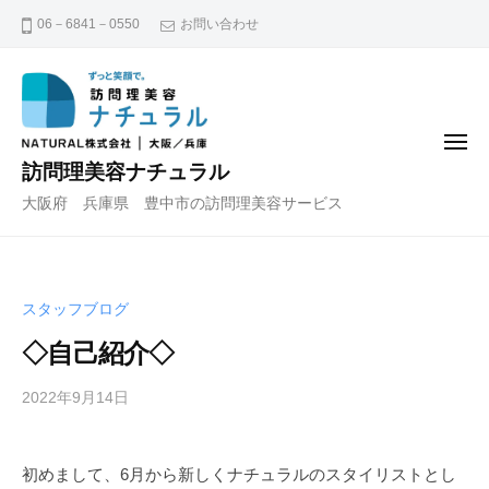
コ
06－6841－0550
お問い合わせ
ン
テ
ン
ツ
メ
へ
ニ
訪問理美容ナチュラル
ュ
ス
ー
大阪府 兵庫県 豊中市の訪問理美容サービス
キ
ッ
プ
スタッフブログ
◇自己紹介◇
2022年9月14日
b
y
n
初めまして、6月から新しくナチュラルのスタイリストとし
a