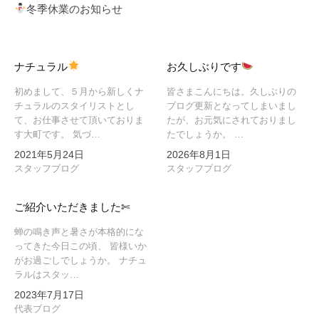
ゲ
冬季休業のお知らせ
ー
シ
ョ
ナチュラル
お久しぶりです
ン
初めまして、５月から新しくナ
皆さまこんにちは。久しぶりの
チュラルのスタイリストとし
ブログ更新となってしまいまし
て、お仕事させて頂いておりま
たが、お元気にされておりまし
す大町です。 気づ…
たでしょうか。 …
2021年5月24日
2026年8月1日
スタッフブログ
スタッフブログ
ご紹介いただきました✄
蝉の鳴き声と暑さが本格的にな
ってきた今日この頃、 皆様いか
がお過ごしでしょうか。 ナチュ
ラルはスタッ…
2023年7月17日
代表ブログ