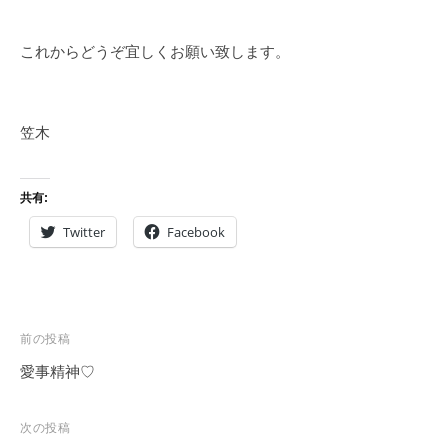
これからどうぞ宜しくお願い致します。
笠木
共有:
Twitter
Facebook
投
前の投稿
稿
愛事精神♡
ナ
ビ
次の投稿