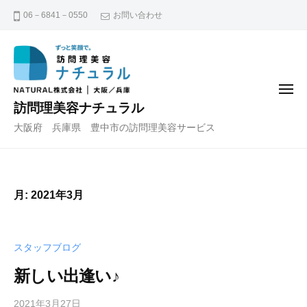
コ
06－6841－0550
お問い合わせ
ン
テ
ン
ツ
メ
へ
ニ
訪問理美容ナチュラル
ュ
ス
ー
大阪府 兵庫県 豊中市の訪問理美容サービス
キ
ッ
プ
月:
2021年3月
スタッフブログ
新しい出逢い♪
2021年3月27日
b