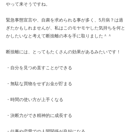
やって来そうですね。
t
u
r
緊急事態宣言や、自粛を求められる事が多く、5月病？は過
a
ぎたかもしれませんが、私はこのモヤモヤした気持ちを何と
l
かしたいなと考えて断捨離の本を手に取りました＾＾
n
a
断捨離には、とってもたくさんの効果があるみたいです！
t
u
・自分を見つめ直すことができる
r
a
l
・無駄な買物をせずお金が貯まる
・時間の使い方が上手くなる
・決断力ができ精神的に成長する
・仕事や恋愛での人間関係が良好になる