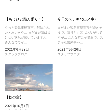
ー
シ
ョ
【もうひと踏ん張り！】
今日のステキな出来事♪
ン
やっと緊急事態宣言も解除され
まだまだ緊急事態宣言が続きそ
たと思いきや… まだまだ気は抜
うで、気持ちも落ち込みがちで
けない状況が続いていますね…
すが… こんな時こそ笑顔で、ス
みんなでワイ…
テキな出来事や…
2021年6月29日
2021年5月26日
スタッフブログ
スタッフブログ
【秋の空】
2021年10月1日