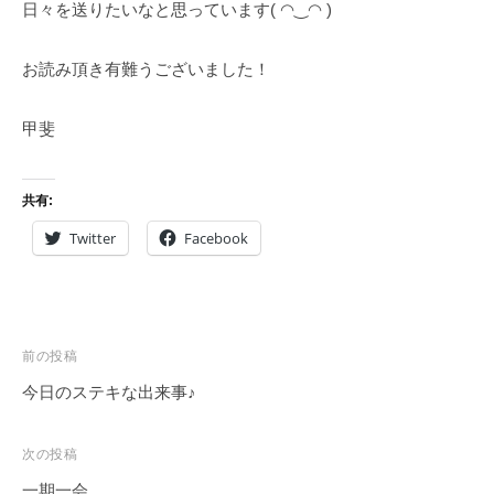
日々を送りたいなと思っています( ◠‿◠ )
お読み頂き有難うございました！
甲斐
共有:
Twitter
Facebook
投
前の投稿
稿
今日のステキな出来事♪
ナ
ビ
次の投稿
ゲ
一期一会