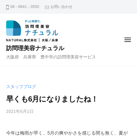
コ
06－6841－0550
お問い合わせ
ン
テ
ン
ツ
メ
へ
ニ
訪問理美容ナチュラル
ュ
ス
ー
大阪府 兵庫県 豊中市の訪問理美容サービス
キ
ッ
プ
スタッフブログ
早くも6月になりましたね！
2021年6月1日
b
y
n
今年は梅雨が早く、5月の爽やかさを感じる間も無く、夏が
a