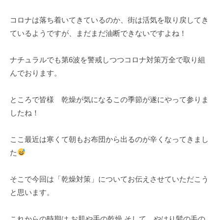
t
u
コロナは落ち着いてきているのか、街は活気を取り戻してき
r
ているようですが、まだまだ油断できないですよね！
a
l
ナチュラルでも第6波を警戒しつつコロナ対策万全で取り組
n
んでおります。
a
t
ところで皆様 乾燥が気になるこの季節が遂にやって参りま
u
したね！
r
a
l
ここ最近は寒くて朝もお布団から出るのが辛くなってきまし
た
そこで今回は「乾燥対策」についてお伝えさせていただこう
と思います。
これからの時期は お肌や手の乾燥 そして、やはり髪の毛の