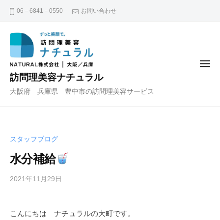
コ
06－6841－0550
お問い合わせ
ン
テ
ン
ツ
メ
へ
ニ
訪問理美容ナチュラル
ュ
ス
ー
大阪府 兵庫県 豊中市の訪問理美容サービス
キ
ッ
プ
スタッフブログ
水分補給
2021年11月29日
b
y
n
こんにちは ナチュラルの大町です。
a