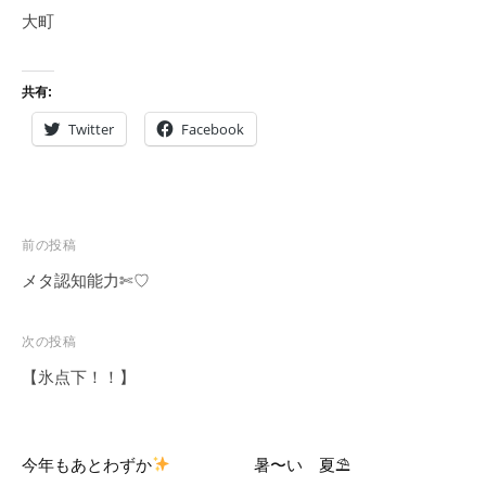
大町
共有:
Twitter
Facebook
投
前の投稿
稿
メタ認知能力✄♡
ナ
ビ
次の投稿
ゲ
【氷点下！！】
ー
シ
ョ
今年もあとわずか
暑〜い 夏⛱